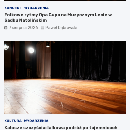
m
j
KONCERT
WYDARZENIA
i
a
Folkowe rytmy Opa Cupa na Muzycznym Lecie w
ę
w
Sadku Natolińskim
t
j
a
.
7 sierpnia 2026
Paweł Dąbrowski
ć
a
?
n
g
i
e
l
s
k
i
m
d
l
a
d
z
i
e
KULTURA
WYDARZENIA
c
Kalosze szczęścia: lalkowa podróż po tajemnicach