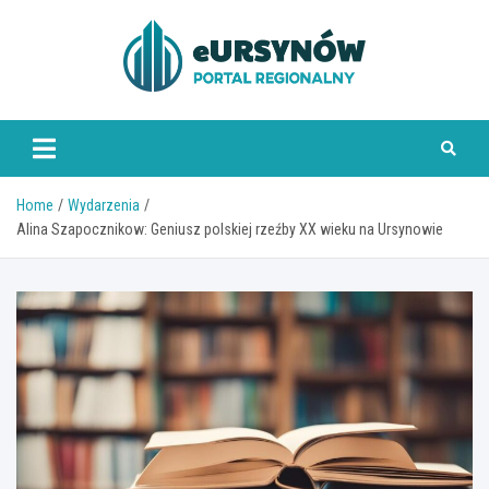
Skip
to
content
Home
Wydarzenia
Alina Szapocznikow: Geniusz polskiej rzeźby XX wieku na Ursynowie