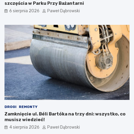
i
szczęścia w Parku Przy Bażantarni
i
6 sierpnia 2026
Paweł Dąbrowski
m
ł
o
d
z
i
e
ż
y
DROGI
REMONTY
Zamknięcie ul. Béli Bartóka na trzy dni: wszystko, co
musisz wiedzieć!
4 sierpnia 2026
Paweł Dąbrowski