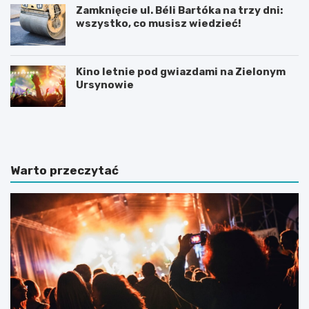
Zamknięcie ul. Béli Bartóka na trzy dni:
wszystko, co musisz wiedzieć!
Kino letnie pod gwiazdami na Zielonym
Ursynowie
P
T
r
h
a
a
c
m
a
e
Warto przeczytać
d
s
y
B
p
r
l
i
o
t
m
i
o
s
w
h
a
S
z
c
z
h