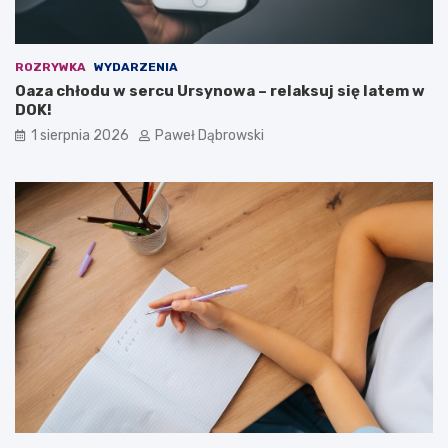
d
z
i
e
ROZRYWKA
WYDARZENIA
c
Oaza chłodu w sercu Ursynowa – relaksuj się latem w
i
DOK!
i
1 sierpnia 2026
Paweł Dąbrowski
m
ł
o
d
z
i
e
ż
y