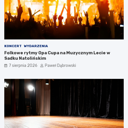
i
m
d
l
a
d
z
i
e
KONCERT
WYDARZENIA
c
Folkowe rytmy Opa Cupa na Muzycznym Lecie w
i
Sadku Natolińskim
i
7 sierpnia 2026
Paweł Dąbrowski
m
ł
o
d
z
i
e
ż
y