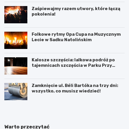
Zaśpiewajmy razem utwory, które łączą
pokolenia!
Folkowe rytmy Opa Cupa na Muzycznym
Lecie w Sadku Natolińskim
Kalosze szczęścia: lalkowa podróż po
tajemnicach szczęścia w Parku Przy
Bażantarni
Zamknięcie ul. Béli Bartóka na trzy dni:
wszystko, co musisz wiedzieć!
P
T
r
h
a
a
c
m
a
e
Warto przeczytać
d
s