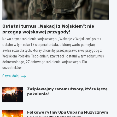
Ostatni turnus „Wakacji z Wojskiem”: nie
przegap wojskowej przygody!
Nowa edycja szkolenia wojskowego: „Wakacje z Wojskiem” po raz
ostatni w tym roku 17 sierpnia to data, o której warto pamiętać,
zwłaszcza dla tych, którzy chcieliby przeżyć prawdziwą przygodę z
Wojskiem Polskim. Tego dnia rusza trzeci i ostatni w tym roku turnus
dobrowolnego, 27-dniowego szkolenia wojskowego. Dla
uczestników…
Czytaj dalej
Zaśpiewajmy razem utwory, które łączą
pokolenia!
Folkowe rytmy Opa Cupa na Muzycznym