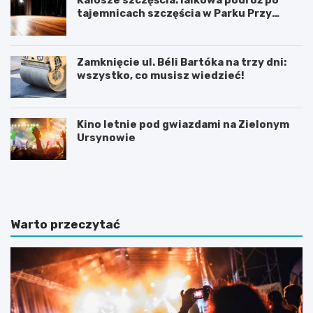
tajemnicach szczęścia w Parku Przy
Bażantarni
Zamknięcie ul. Béli Bartóka na trzy dni:
wszystko, co musisz wiedzieć!
Kino letnie pod gwiazdami na Zielonym
Ursynowie
P
T
r
h
a
a
c
m
a
e
Warto przeczytać
d
s
y
B
p
r
l
i
o
t
m
i
o
s