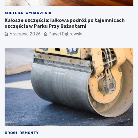
z
i
e
KULTURA
WYDARZENIA
c
Kalosze szczęścia: lalkowa podróż po tajemnicach
i
szczęścia w Parku Przy Bażantarni
i
6 sierpnia 2026
Paweł Dąbrowski
m
ł
o
d
z
i
e
ż
y
DROGI
REMONTY