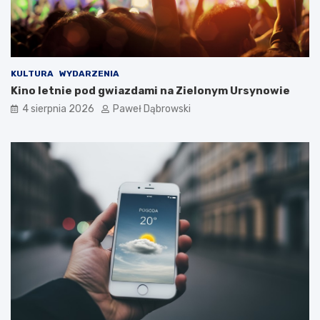
a
d
z
i
e
c
KULTURA
WYDARZENIA
i
Kino letnie pod gwiazdami na Zielonym Ursynowie
i
4 sierpnia 2026
Paweł Dąbrowski
m
ł
o
d
z
i
e
ż
y