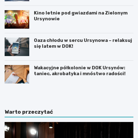
Kino letnie pod gwiazdami na Zielonym
Ursynowie
Oaza chłodu w sercu Ursynowa – relaksuj
się latem w DOK!
Wakacyjne półkolonie w DOK Ursynów:
taniec, akrobatyka i mnóstwo radości!
P
T
r
h
a
a
c
m
a
e
Warto przeczytać
d
s
y
B
p
r
l
i
o
t