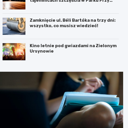
tajemnicach szczęścia w Parku Przy
Bażantarni
Zamknięcie ul. Béli Bartóka na trzy dni:
wszystko, co musisz wiedzieć!
Kino letnie pod gwiazdami na Zielonym
Ursynowie