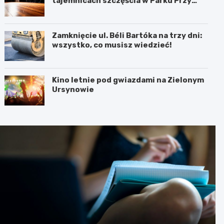
tajemnicach szczęścia w Parku Przy
Bażantarni
Zamknięcie ul. Béli Bartóka na trzy dni:
wszystko, co musisz wiedzieć!
Kino letnie pod gwiazdami na Zielonym
Ursynowie