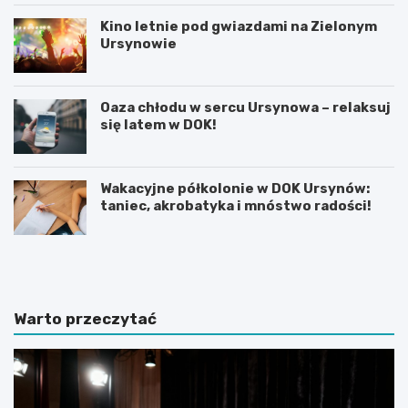
Kino letnie pod gwiazdami na Zielonym
Ursynowie
Oaza chłodu w sercu Ursynowa – relaksuj
się latem w DOK!
Wakacyjne półkolonie w DOK Ursynów:
taniec, akrobatyka i mnóstwo radości!
P
T
r
h
a
a
c
m
a
e
Warto przeczytać
d
s
y
B
p
r
l
i
o
t
m
i