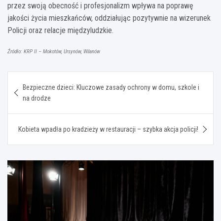
przez swoją obecność i profesjonalizm wpływa na poprawę
jakości życia mieszkańców, oddziałując pozytywnie na wizerunek
Policji oraz relacje międzyludzkie.
Źródło: KRP II – Mokotów, Ursynów, Wilanów
Nawigacja
Bezpieczne dzieci: Kluczowe zasady ochrony w domu, szkole i
wpisu
na drodze
Kobieta wpadła po kradzieży w restauracji – szybka akcja policji!