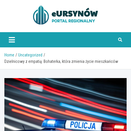
Skip
to
content
Home
Uncategorized
Dzielnicowy z empatią: Bohaterka, która zmienia życie mieszkańców