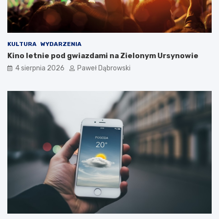
d
z
i
e
c
KULTURA
WYDARZENIA
i
Kino letnie pod gwiazdami na Zielonym Ursynowie
i
4 sierpnia 2026
Paweł Dąbrowski
m
ł
o
d
z
i
e
ż
y