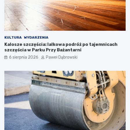
d
l
a
d
z
i
e
KULTURA
WYDARZENIA
c
Kalosze szczęścia: lalkowa podróż po tajemnicach
i
szczęścia w Parku Przy Bażantarni
i
6 sierpnia 2026
Paweł Dąbrowski
m
ł
o
d
z
i
e
ż
y