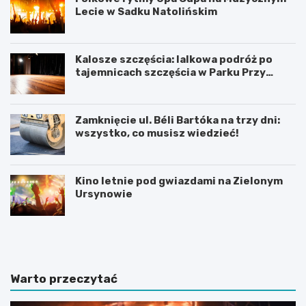
Lecie w Sadku Natolińskim
Kalosze szczęścia: lalkowa podróż po
tajemnicach szczęścia w Parku Przy
Bażantarni
Zamknięcie ul. Béli Bartóka na trzy dni:
wszystko, co musisz wiedzieć!
Kino letnie pod gwiazdami na Zielonym
Ursynowie
P
T
r
h
a
a
c
m
a
e
Warto przeczytać
d
s
y
B
p
r