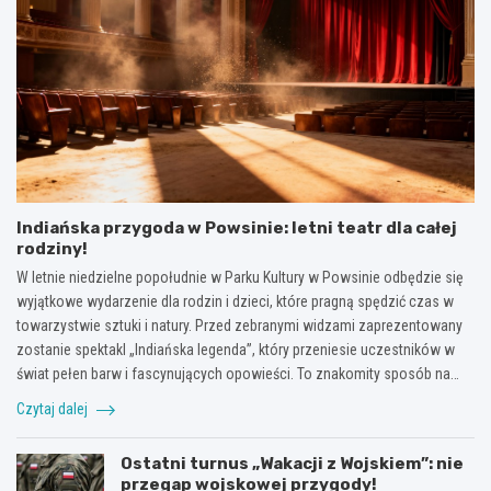
Indiańska przygoda w Powsinie: letni teatr dla całej
rodziny!
W letnie niedzielne popołudnie w Parku Kultury w Powsinie odbędzie się
wyjątkowe wydarzenie dla rodzin i dzieci, które pragną spędzić czas w
towarzystwie sztuki i natury. Przed zebranymi widzami zaprezentowany
zostanie spektakl „Indiańska legenda”, który przeniesie uczestników w
świat pełen barw i fascynujących opowieści. To znakomity sposób na…
Czytaj dalej
Ostatni turnus „Wakacji z Wojskiem”: nie
przegap wojskowej przygody!