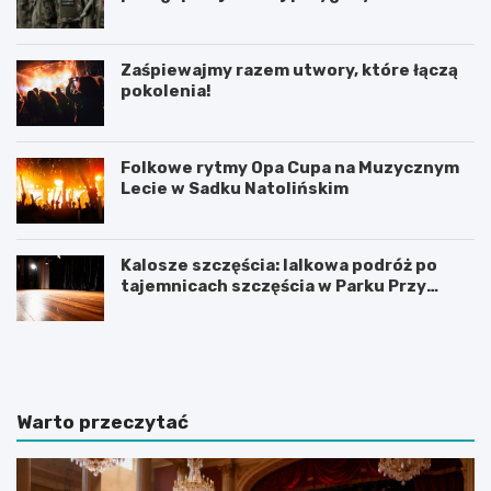
Zaśpiewajmy razem utwory, które łączą
pokolenia!
Folkowe rytmy Opa Cupa na Muzycznym
Lecie w Sadku Natolińskim
Kalosze szczęścia: lalkowa podróż po
tajemnicach szczęścia w Parku Przy
Bażantarni
P
T
r
h
a
a
c
m
a
e
Warto przeczytać
d
s
y
B
p
r
l
i