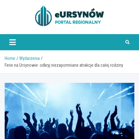
Skip
to
content
Home
Wydarzenia
Ferie na Ursynowie: odkryj niezapomniane atrakcje dla całej rodziny