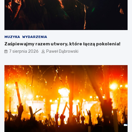
l
a
d
z
i
e
c
MUZYKA
WYDARZENIA
i
Zaśpiewajmy razem utwory, które łączą pokolenia!
i
7 sierpnia 2026
Paweł Dąbrowski
m
ł
o
d
z
i
e
ż
y