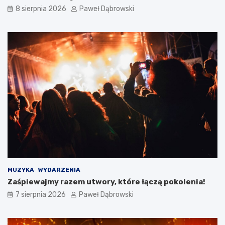
ć
a
8 sierpnia 2026
Paweł Dąbrowski
?
n
g
i
e
l
s
k
i
m
d
l
a
d
z
i
e
c
MUZYKA
WYDARZENIA
i
Zaśpiewajmy razem utwory, które łączą pokolenia!
i
7 sierpnia 2026
Paweł Dąbrowski
m
ł
o