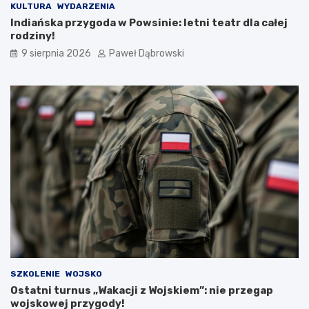
z
z
KULTURA
WYDARZENIA
a
y
Indiańska przygoda w Powsinie: letni teatr dla całej
n
l
rodziny!
i
i
9 sierpnia 2026
Paweł Dąbrowski
a
b
–
r
o
y
c
t
z
y
y
j
m
s
n
k
a
a
l
e
e
d
ż
u
y
k
p
a
a
c
m
j
i
a
SZKOLENIE
WOJSKO
ę
w
Ostatni turnus „Wakacji z Wojskiem”: nie przegap
t
j
wojskowej przygody!
a
.