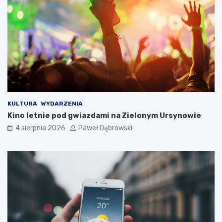
k
i
m
d
l
a
d
z
i
e
c
KULTURA
WYDARZENIA
i
Kino letnie pod gwiazdami na Zielonym Ursynowie
i
4 sierpnia 2026
Paweł Dąbrowski
m
ł
o
d
z
i
e
ż
y