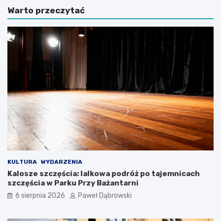
a
e
Warto przeczytać
d
s
y
B
p
r
l
i
o
t
m
i
o
s
w
h
a
S
z
c
z
h
a
o
r
o
z
l
ą
–
d
c
z
z
KULTURA
WYDARZENIA
a
y
Kalosze szczęścia: lalkowa podróż po tajemnicach
n
l
szczęścia w Parku Przy Bażantarni
i
i
6 sierpnia 2026
Paweł Dąbrowski
a
b
–
r
o
y