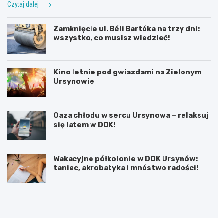
Czytaj dalej
Zamknięcie ul. Béli Bartóka na trzy dni:
wszystko, co musisz wiedzieć!
Kino letnie pod gwiazdami na Zielonym
Ursynowie
Oaza chłodu w sercu Ursynowa – relaksuj
się latem w DOK!
Wakacyjne półkolonie w DOK Ursynów:
taniec, akrobatyka i mnóstwo radości!
P
T
r
h
a
a
c
m