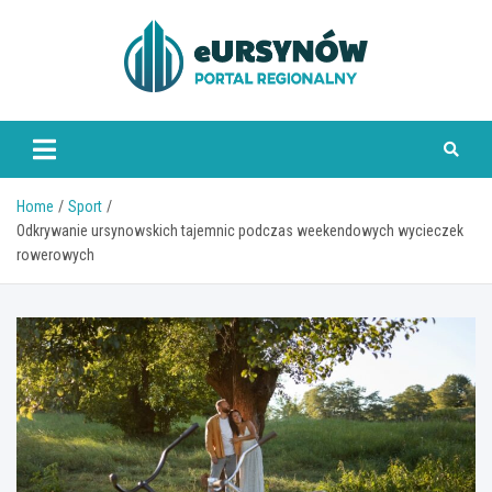
Skip
to
content
Home
Sport
Odkrywanie ursynowskich tajemnic podczas weekendowych wycieczek
rowerowych