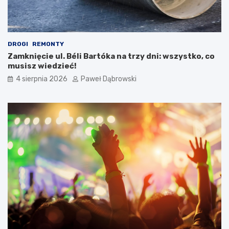
p
a
a
c
m
j
i
a
DROGI
REMONTY
ę
w
Zamknięcie ul. Béli Bartóka na trzy dni: wszystko, co
t
j
musisz wiedzieć!
a
.
ć
a
4 sierpnia 2026
Paweł Dąbrowski
?
n
g
i
e
l
s
k
i
m
d
l
a
d
z
i