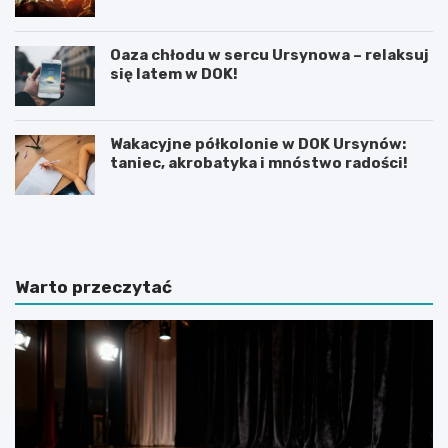
Oaza chłodu w sercu Ursynowa – relaksuj
się latem w DOK!
Wakacyjne półkolonie w DOK Ursynów:
taniec, akrobatyka i mnóstwo radości!
P
T
r
h
a
a
c
m
a
e
Warto przeczytać
d
s
y
B
p
r
l
i
o
t
m
i
o
s
w
h
a
S