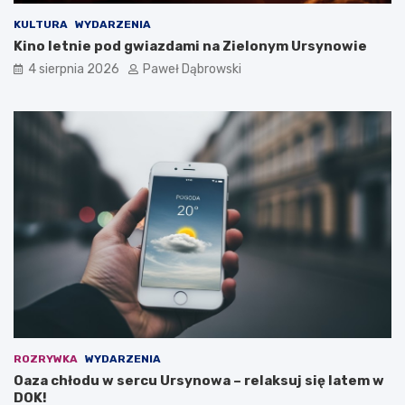
e
c
KULTURA
WYDARZENIA
i
Kino letnie pod gwiazdami na Zielonym Ursynowie
i
4 sierpnia 2026
Paweł Dąbrowski
m
ł
o
d
z
i
e
ż
y
ROZRYWKA
WYDARZENIA
Oaza chłodu w sercu Ursynowa – relaksuj się latem w
DOK!