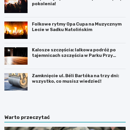
pokolenia!
Folkowe rytmy Opa Cupa na Muzycznym
Lecie w Sadku Natolińskim
Kalosze szczęścia: lalkowa podróż po
tajemnicach szczęścia w Parku Przy
Bażantarni
Zamknięcie ul. Béli Bartóka na trzy dni:
wszystko, co musisz wiedzieć!
P
T
r
h
a
a
c
m
a
e
Warto przeczytać
d
s
y
B
p
r