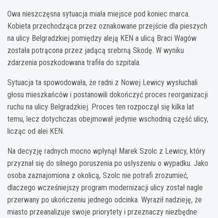
Owa nieszczęsna sytuacja miała miejsce pod koniec marca.
Kobieta przechodząca przez oznakowane przejście dla pieszych
na ulicy Belgradzkiej pomiędzy aleją KEN a ulicą Braci Wagów
została potrącona przez jadącą srebrną Skodę. W wyniku
zdarzenia poszkodowana trafiła do szpitala.
Sytuacja ta spowodowała, że radni z Nowej Lewicy wysłuchali
głosu mieszkańców i postanowili dokończyć proces reorganizacji
ruchu na ulicy Belgradzkiej. Proces ten rozpoczął się kilka lat
temu, lecz dotychczas obejmował jedynie wschodnią część ulicy,
licząc od alei KEN.
Na decyzję radnych mocno wpłynął Marek Szolc z Lewicy, który
przyznał się do silnego poruszenia po usłyszeniu o wypadku. Jako
osoba zaznajomiona z okolicą, Szolc nie potrafi zrozumieć,
dlaczego wcześniejszy program modernizacji ulicy został nagle
przerwany po ukończeniu jednego odcinka. Wyraził nadzieję, że
miasto przeanalizuje swoje priorytety i przeznaczy niezbędne