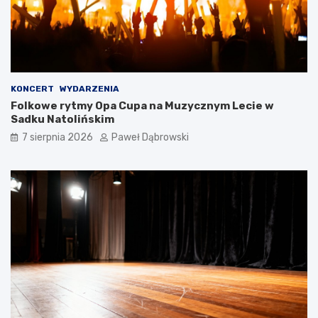
d
l
a
d
z
i
e
KONCERT
WYDARZENIA
c
Folkowe rytmy Opa Cupa na Muzycznym Lecie w
i
Sadku Natolińskim
i
7 sierpnia 2026
Paweł Dąbrowski
m
ł
o
d
z
i
e
ż
y