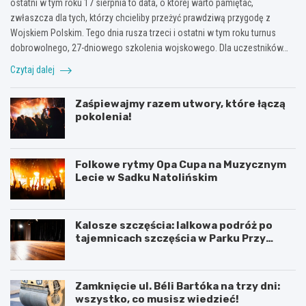
ostatni w tym roku 17 sierpnia to data, o której warto pamiętać,
zwłaszcza dla tych, którzy chcieliby przeżyć prawdziwą przygodę z
Wojskiem Polskim. Tego dnia rusza trzeci i ostatni w tym roku turnus
dobrowolnego, 27-dniowego szkolenia wojskowego. Dla uczestników…
Czytaj dalej
Zaśpiewajmy razem utwory, które łączą
pokolenia!
Folkowe rytmy Opa Cupa na Muzycznym
Lecie w Sadku Natolińskim
Kalosze szczęścia: lalkowa podróż po
tajemnicach szczęścia w Parku Przy
Bażantarni
Zamknięcie ul. Béli Bartóka na trzy dni:
wszystko, co musisz wiedzieć!