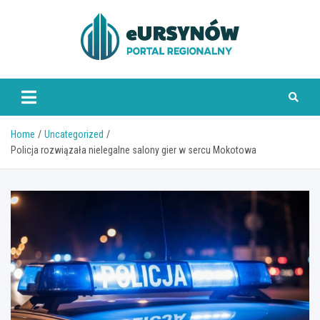
Skip
to
content
Home
Uncategorized
Policja rozwiązała nielegalne salony gier w sercu Mokotowa