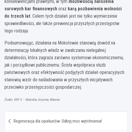
konsekwencjami prawnymi, w tym
możliwością nałożenia
surowych kar finansowych
oraz
karą pozbawienia wolności
do trzech lat
. Celem tych działań jest nie tylko wymierzenie
sprawiedliwości, ale także prewencja przyszłych przestępstw
tego rodzaju.
Podsumowując, działania na Mokotowie stanowią dowód na
determinację lokalnych władz w zwalczaniu nielegalnej
działalności, która zagraża zarówno systemowi ekonomicznemu,
jak i porządkowi publicznemu. Ścisła współpraca służb
państwowych oraz efektywność podjętych działań operacyjnych
stanowią wzór do naśladowania w przyszłych inicjatywach
przeciwko przestępczości gospodarczej.
Źródło: KRP II – Mokotów, Ursynów, Wilanów
Nawigacja
Regeneracja dla opiekunów: Odkryj moc wytchnienia!
wpisu