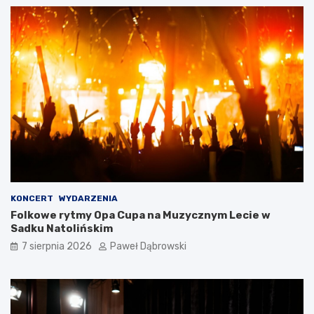
g
i
e
l
s
k
i
m
d
l
a
d
z
i
e
KONCERT
WYDARZENIA
c
Folkowe rytmy Opa Cupa na Muzycznym Lecie w
i
Sadku Natolińskim
i
7 sierpnia 2026
Paweł Dąbrowski
m
ł
o
d
z