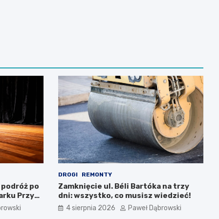
DROGI
REMONTY
 podróż po
Zamknięcie ul. Béli Bartóka na trzy
arku Przy
dni: wszystko, co musisz wiedzieć!
rowski
4 sierpnia 2026
Paweł Dąbrowski