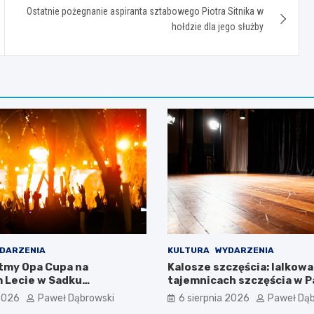
Ostatnie pożegnanie aspiranta sztabowego Piotra Sitnika w
hołdzie dla jego służby
DARZENIA
KULTURA
WYDARZENIA
tmy Opa Cupa na
Kalosze szczęścia: lalkowa
 Lecie w Sadku
tajemnicach szczęścia w P
m
Bażantarni
 2026
Paweł Dąbrowski
6 sierpnia 2026
Paweł Dąb