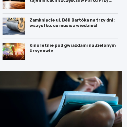
tajemnicach szczęścia w Parku Przy
Bażantarni
Zamknięcie ul. Béli Bartóka na trzy dni:
wszystko, co musisz wiedzieć!
Kino letnie pod gwiazdami na Zielonym
Ursynowie