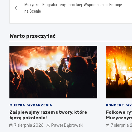
Muzyczna Biografia Ireny Jarockiej: Wspomnienia i Emocje
wpisu
na Scenie
Warto przeczytać
MUZYKA
WYDARZENIA
KONCERT
WY
Zaśpiewajmy razem utwory, które
Folkowe ry
łączą pokolenia!
Muzycznym
Natoliński
7 sierpnia 2026
Paweł Dąbrowski
7 sierpnia