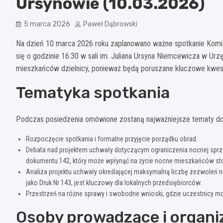
Ursynowie (10.03.2026)
5 marca 2026
Paweł Dąbrowski
Na dzień 10 marca 2026 roku zaplanowano ważne spotkanie Komis
się o godzinie 16:30 w sali im. Juliana Ursyna Niemcewicza w Urz
mieszkańców dzielnicy, ponieważ będą poruszane kluczowe kwesti
Tematyka spotkania
Podczas posiedzenia omówione zostaną najważniejsze tematy dotycz
Rozpoczęcie spotkania i formalne przyjęcie porządku obrad.
Debata nad projektem uchwały dotyczącym ograniczenia nocnej sprze
dokumentu 142, który może wpłynąć na życie nocne mieszkańców sto
Analiza projektu uchwały określającej maksymalną liczbę zezwoleń n
jako Druk Nr 143, jest kluczowy dla lokalnych przedsiębiorców.
Przestrzeń na różne sprawy i swobodne wnioski, gdzie uczestnicy 
Osoby prowadzące i organi