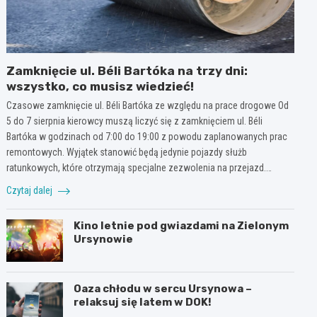
Zamknięcie ul. Béli Bartóka na trzy dni:
wszystko, co musisz wiedzieć!
Czasowe zamknięcie ul. Béli Bartóka ze względu na prace drogowe Od
5 do 7 sierpnia kierowcy muszą liczyć się z zamknięciem ul. Béli
Bartóka w godzinach od 7:00 do 19:00 z powodu zaplanowanych prac
remontowych. Wyjątek stanowić będą jedynie pojazdy służb
ratunkowych, które otrzymają specjalne zezwolenia na przejazd.…
Czytaj dalej
Kino letnie pod gwiazdami na Zielonym
Ursynowie
Oaza chłodu w sercu Ursynowa –
relaksuj się latem w DOK!