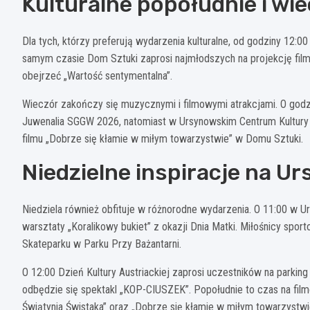
Kulturalne popołudnie i wi
Dla tych, którzy preferują wydarzenia kulturalne, od godziny 12:
samym czasie Dom Sztuki zaprosi najmłodszych na projekcję filmu 
obejrzeć „Wartość sentymentalna”.
Wieczór zakończy się muzycznymi i filmowymi atrakcjami. O god
Juwenalia SGGW 2026, natomiast w Ursynowskim Centrum Kultury „
filmu „Dobrze się kłamie w miłym towarzystwie” w Domu Sztuki.
Niedzielne inspiracje na U
Niedziela również obfituje w różnorodne wydarzenia. O 11:00 w 
warsztaty „Koralikowy bukiet” z okazji Dnia Matki. Miłośnicy sp
Skateparku w Parku Przy Bażantarni.
O 12:00 Dzień Kultury Austriackiej zaprosi uczestników na parkin
odbędzie się spektakl „KOP-CIUSZEK”. Popołudnie to czas na film
Świątynia Świstaka” oraz „Dobrze się kłamie w miłym towarzystwi