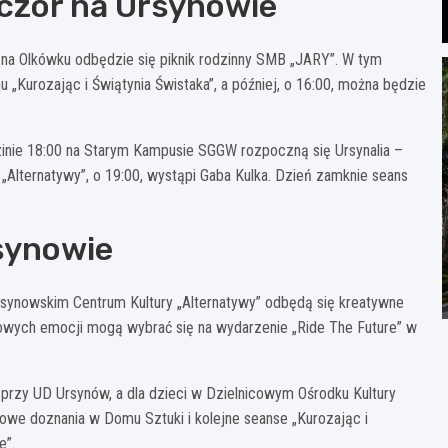
eczór na Ursynowie
00 na Olkówku odbędzie się piknik rodzinny SMB „JARY”. W tym
„Kurozając i Świątynia Świstaka”, a później, o 16:00, można będzie
zinie 18:00 na Starym Kampusie SGGW rozpoczną się Ursynalia –
Alternatywy”, o 19:00, wystąpi Gaba Kulka. Dzień zamknie seans
rsynowie
Ursynowskim Centrum Kultury „Alternatywy” odbędą się kreatywne
ortowych emocji mogą wybrać się na wydarzenie „Ride The Future” w
g przy UD Ursynów, a dla dzieci w Dzielnicowym Ośrodku Kultury
owe doznania w Domu Sztuki i kolejne seanse „Kurozając i
e”.