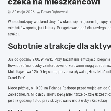
czeka na mieszkańców!
22 maja 2026
Paweł Dąbrowski
W nadchodzący weekend Ursynów stanie się miejscem tętniącym 
miłośników sportu, jak i kultury. Przygotowano coś dla każdego, 
atrakcji.
Sobotnie atrakcje dla akty
Już od godziny 9:00, w Parku Przy Bażantarni, entuzjaści biegani
Równocześnie, osoby zainteresowane zdrowiem mogą uczestniczyć
MAL Kajakowa 12b. O tej samej porze, na pływalni „Hirszfelda” o
Grand Prix”.
Nieco później, o 10:00, na Polance Raabego przed wejściem do S
ZabieganeDni. Miłośnicy sportu będą mieli także okazję uczestni
jest na godzinę 13:00 przy skrzyżowaniu ulic Zaruby i Kabackiej.