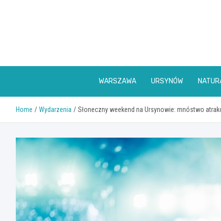
Skip
to
content
WARSZAWA
URSYNÓW
NATUR
Home
Wydarzenia
Słoneczny weekend na Ursynowie: mnóstwo atrakc