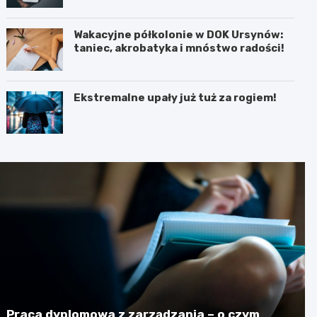
Wakacyjne półkolonie w DOK Ursynów:
taniec, akrobatyka i mnóstwo radości!
Ekstremalne upały już tuż za rogiem!
Praca dyplomowa z zarządzania – o czym