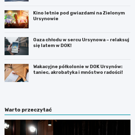
Kino letnie pod gwiazdami na Zielonym
Ursynowie
Oaza chłodu w sercu Ursynowa – relaksuj
się latem w DOK!
Wakacyjne półkolonie w DOK Ursynów:
taniec, akrobatyka i mnóstwo radości!
P
T
r
h
a
a
c
m
a
e
Warto przeczytać
d
s
y
B
p
r
l
i
o
t