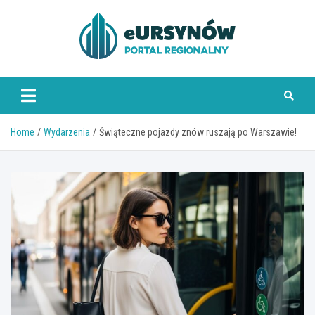
Skip
to
content
Home
Wydarzenia
Świąteczne pojazdy znów ruszają po Warszawie!