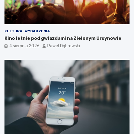
a
d
z
i
e
c
KULTURA
WYDARZENIA
i
Kino letnie pod gwiazdami na Zielonym Ursynowie
i
4 sierpnia 2026
Paweł Dąbrowski
m
ł
o
d
z
i
e
ż
y