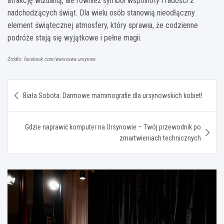
atrakcję wizualną, ale również symbol wspólnoty i radości z
nadchodzących świąt. Dla wielu osób stanowią nieodłączny
element świątecznej atmosfery, który sprawia, że codzienne
podróże stają się wyjątkowe i pełne magii.
Źródło: facebook.com/warszawa.ursynow
Nawigacja
Biała Sobota: Darmowe mammografie dla ursynowskich kobiet!
wpisu
Gdzie naprawić komputer na Ursynowie – Twój przewodnik po
zmartwieniach technicznych