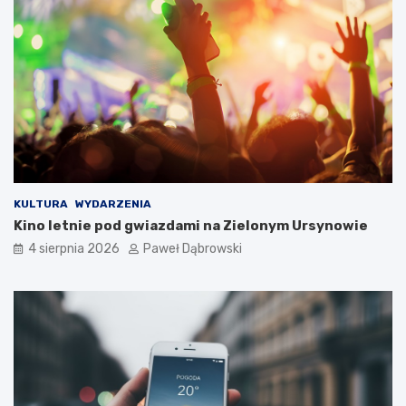
s
k
i
m
d
l
a
d
z
i
e
c
KULTURA
WYDARZENIA
i
Kino letnie pod gwiazdami na Zielonym Ursynowie
i
4 sierpnia 2026
Paweł Dąbrowski
m
ł
o
d
z
i
e
ż
y