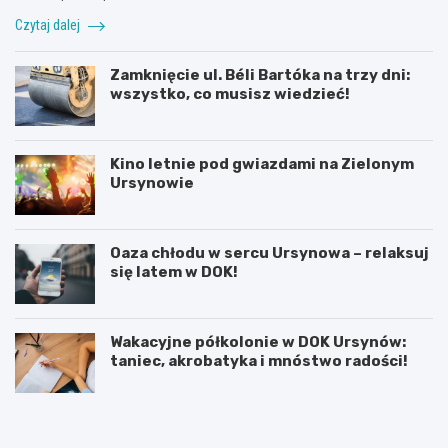
Czytaj dalej
Zamknięcie ul. Béli Bartóka na trzy dni:
wszystko, co musisz wiedzieć!
Kino letnie pod gwiazdami na Zielonym
Ursynowie
Oaza chłodu w sercu Ursynowa – relaksuj
się latem w DOK!
Wakacyjne półkolonie w DOK Ursynów:
taniec, akrobatyka i mnóstwo radości!
P
T
r
h
a
a
c
m