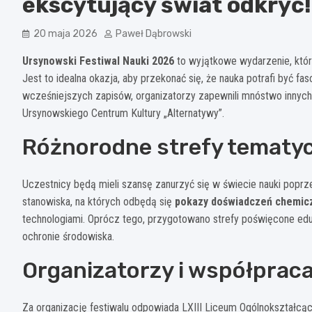
ekscytujący świat odkryć!
20 maja 2026
Paweł Dąbrowski
Ursynowski Festiwal Nauki 2026
to wyjątkowe wydarzenie, któr
Jest to idealna okazja, aby przekonać się, że nauka potrafi być fa
wcześniejszych zapisów, organizatorzy zapewnili mnóstwo innych 
Ursynowskiego Centrum Kultury „Alternatywy”.
Różnorodne strefy tematy
Uczestnicy będą mieli szansę zanurzyć się w świecie nauki poprz
stanowiska, na których odbędą się
pokazy doświadczeń chemic
technologiami. Oprócz tego, przygotowano strefy poświęcone eduk
ochronie środowiska.
Organizatorzy i współprac
Za organizację festiwalu odpowiada LXIII Liceum Ogólnokształcąc