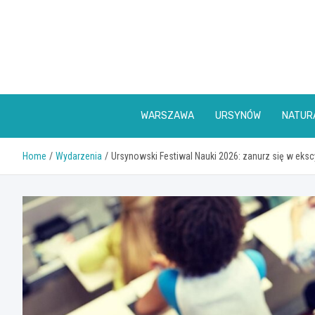
Skip
to
content
WARSZAWA
URSYNÓW
NATUR
Home
Wydarzenia
Ursynowski Festiwal Nauki 2026: zanurz się w ekscy