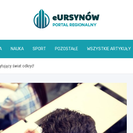
A
NAUKA
SPORT
POZOSTAŁE
WSZYSTKIE ARTYKUŁY
tujący świat odkryć!