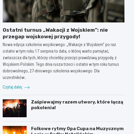
Ostatni turnus „Wakacji z Wojskiem”: nie
przegap wojskowej przygody!
Nowa edycja szkolenia wojskowego: „Wakacje z Wojskiem” po raz
ostatni w tym roku 17 sierpnia to data, o której warto pamiętać,
zwłaszcza dla tych, którzy chcieliby przeżyć prawdziwą przygodę z
Wojskiem Polskim. Tego dnia rusza trzeci i ostatni w tym roku turnus
dobrowolnego, 27-dniowego szkolenia wojskowego. Dla
uczestników…
Czytaj dalej
Zaśpiewajmy razem utwory, które łączą
pokolenia!
Folkowe rytmy Opa Cupa na Muzycznym