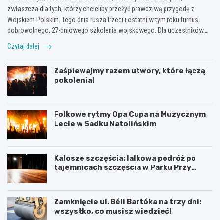
zwłaszcza dla tych, którzy chcieliby przeżyć prawdziwą przygodę z
Wojskiem Polskim. Tego dnia rusza trzeci i ostatni w tym roku turnus
dobrowolnego, 27-dniowego szkolenia wojskowego. Dla uczestników…
Czytaj dalej
Zaśpiewajmy razem utwory, które łączą
pokolenia!
Folkowe rytmy Opa Cupa na Muzycznym
Lecie w Sadku Natolińskim
Kalosze szczęścia: lalkowa podróż po
tajemnicach szczęścia w Parku Przy
Bażantarni
Zamknięcie ul. Béli Bartóka na trzy dni:
wszystko, co musisz wiedzieć!