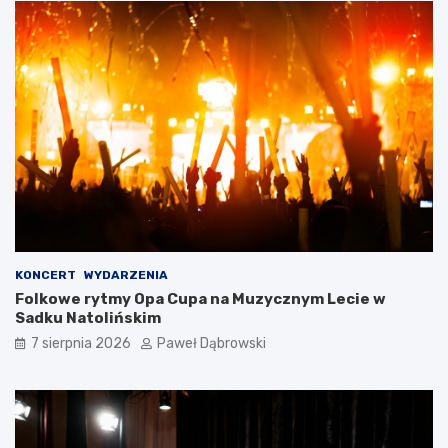
g
i
e
l
s
k
i
m
d
l
a
d
z
i
e
KONCERT
WYDARZENIA
c
Folkowe rytmy Opa Cupa na Muzycznym Lecie w
i
Sadku Natolińskim
i
7 sierpnia 2026
Paweł Dąbrowski
m
ł
o
d
z
i