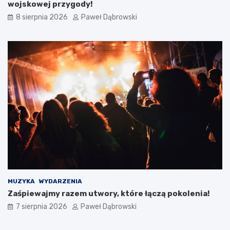
wojskowej przygody!
i
i
8 sierpnia 2026
Paweł Dąbrowski
a
b
–
r
o
y
c
t
z
y
y
j
m
s
n
k
a
a
l
e
e
d
ż
u
y
k
p
a
a
c
m
j
i
a
MUZYKA
WYDARZENIA
ę
w
Zaśpiewajmy razem utwory, które łączą pokolenia!
t
j
a
.
7 sierpnia 2026
Paweł Dąbrowski
ć
a
?
n