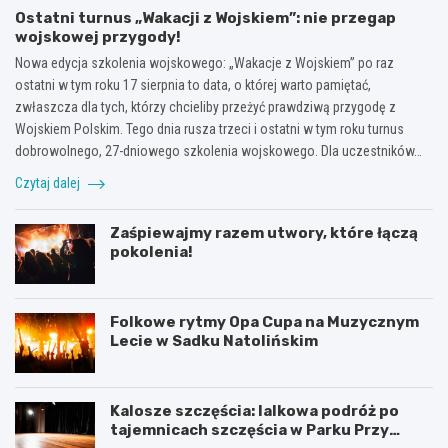
Ostatni turnus „Wakacji z Wojskiem”: nie przegap
wojskowej przygody!
Nowa edycja szkolenia wojskowego: „Wakacje z Wojskiem” po raz
ostatni w tym roku 17 sierpnia to data, o której warto pamiętać,
zwłaszcza dla tych, którzy chcieliby przeżyć prawdziwą przygodę z
Wojskiem Polskim. Tego dnia rusza trzeci i ostatni w tym roku turnus
dobrowolnego, 27-dniowego szkolenia wojskowego. Dla uczestników…
Czytaj dalej
Zaśpiewajmy razem utwory, które łączą
pokolenia!
Folkowe rytmy Opa Cupa na Muzycznym
Lecie w Sadku Natolińskim
Kalosze szczęścia: lalkowa podróż po
tajemnicach szczęścia w Parku Przy