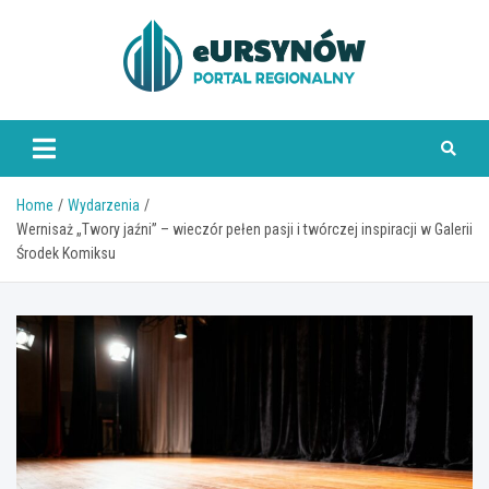
Skip
to
content
Home
Wydarzenia
Wernisaż „Twory jaźni” – wieczór pełen pasji i twórczej inspiracji w Galerii
Środek Komiksu