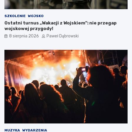
ą
–
d
c
z
z
SZKOLENIE
WOJSKO
a
y
Ostatni turnus „Wakacji z Wojskiem”: nie przegap
n
l
wojskowej przygody!
i
i
8 sierpnia 2026
Paweł Dąbrowski
a
b
–
r
o
y
c
t
z
y
y
j
m
s
n
k
a
a
l
e
e
d
ż
u
y
k
p
a
a
c
m
j
i
a
MUZYKA
WYDARZENIA