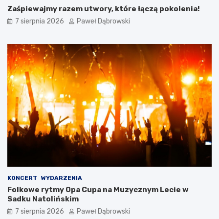
ę
w
Zaśpiewajmy razem utwory, które łączą pokolenia!
t
j
a
.
7 sierpnia 2026
Paweł Dąbrowski
ć
a
?
n
g
i
e
l
s
k
i
m
d
l
a
d
z
i
e
KONCERT
WYDARZENIA
c
Folkowe rytmy Opa Cupa na Muzycznym Lecie w
i
Sadku Natolińskim
i
7 sierpnia 2026
Paweł Dąbrowski
m