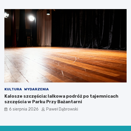
ł
o
d
z
i
e
ż
y
KULTURA
WYDARZENIA
Kalosze szczęścia: lalkowa podróż po tajemnicach
szczęścia w Parku Przy Bażantarni
6 sierpnia 2026
Paweł Dąbrowski