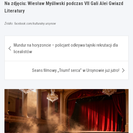
Na zdjęciu: Wiesław Myśliwski podczas VII Gali Alei Gwiazd
Literatury
Źródło: facebook.com/kulturalny.ursynow
Nawigacja
Mundur na horyzoncie – policjant odkrywa tajniki rekrutacji dla
wpisu
licealistów
Seans filmowy „Triumf serca” w Ursynowie już jutro!