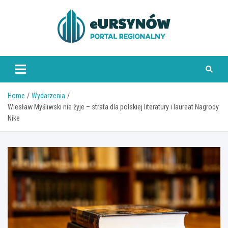
Skip
to
content
Home
Wydarzenia
Wiesław Myśliwski nie żyje – strata dla polskiej literatury i laureat Nagrody
Nike