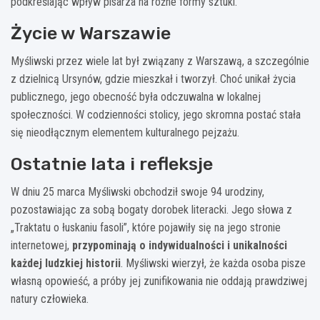
podkreślając wpływ pisarza na różne formy sztuki.
Życie w Warszawie
Myśliwski przez wiele lat był związany z Warszawą, a szczególnie
z dzielnicą Ursynów, gdzie mieszkał i tworzył. Choć unikał życia
publicznego, jego obecność była odczuwalna w lokalnej
społeczności. W codzienności stolicy, jego skromna postać stała
się nieodłącznym elementem kulturalnego pejzażu.
Ostatnie lata i refleksje
W dniu 25 marca Myśliwski obchodził swoje 94 urodziny,
pozostawiając za sobą bogaty dorobek literacki. Jego słowa z
„Traktatu o łuskaniu fasoli”, które pojawiły się na jego stronie
internetowej,
przypominają o indywidualności i unikalności
każdej ludzkiej historii
. Myśliwski wierzył, że każda osoba pisze
własną opowieść, a próby jej zunifikowania nie oddają prawdziwej
natury człowieka.