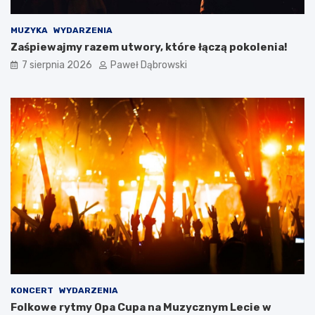
i
e
c
MUZYKA
WYDARZENIA
i
Zaśpiewajmy razem utwory, które łączą pokolenia!
i
7 sierpnia 2026
Paweł Dąbrowski
m
ł
o
d
z
i
e
ż
y
KONCERT
WYDARZENIA
Folkowe rytmy Opa Cupa na Muzycznym Lecie w