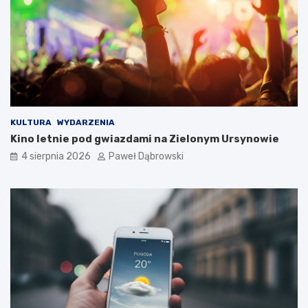
i
m
d
l
a
d
z
i
e
c
KULTURA
WYDARZENIA
i
Kino letnie pod gwiazdami na Zielonym Ursynowie
i
4 sierpnia 2026
Paweł Dąbrowski
m
ł
o
d
z
i
e
ż
y