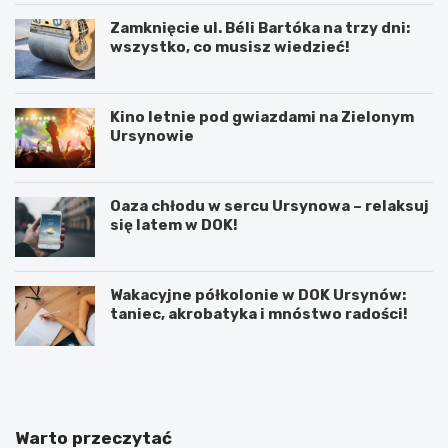
Zamknięcie ul. Béli Bartóka na trzy dni:
wszystko, co musisz wiedzieć!
Kino letnie pod gwiazdami na Zielonym
Ursynowie
Oaza chłodu w sercu Ursynowa – relaksuj
się latem w DOK!
Wakacyjne półkolonie w DOK Ursynów:
taniec, akrobatyka i mnóstwo radości!
P
T
r
h
a
a
c
m
a
e
Warto przeczytać
d
s