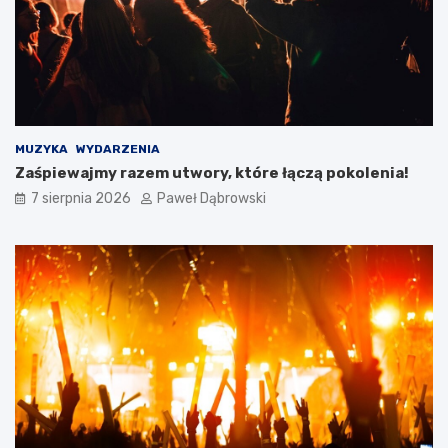
d
l
a
d
z
i
e
c
MUZYKA
WYDARZENIA
i
Zaśpiewajmy razem utwory, które łączą pokolenia!
i
7 sierpnia 2026
Paweł Dąbrowski
m
ł
o
d
z
i
e
ż
y