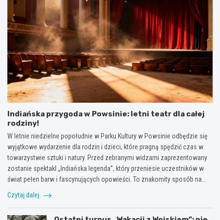
Indiańska przygoda w Powsinie: letni teatr dla całej
rodziny!
W letnie niedzielne popołudnie w Parku Kultury w Powsinie odbędzie się
wyjątkowe wydarzenie dla rodzin i dzieci, które pragną spędzić czas w
towarzystwie sztuki i natury. Przed zebranymi widzami zaprezentowany
zostanie spektakl „Indiańska legenda”, który przeniesie uczestników w
świat pełen barw i fascynujących opowieści. To znakomity sposób na…
Czytaj dalej
Ostatni turnus „Wakacji z Wojskiem”: nie