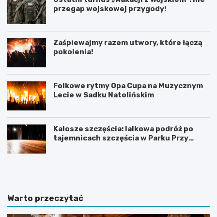
przegap wojskowej przygody!
Zaśpiewajmy razem utwory, które łączą
pokolenia!
Folkowe rytmy Opa Cupa na Muzycznym
Lecie w Sadku Natolińskim
Kalosze szczęścia: lalkowa podróż po
tajemnicach szczęścia w Parku Przy
Bażantarni
P
T
r
h
a
a
c
m
a
e
Warto przeczytać
d
s
y
B
p
r