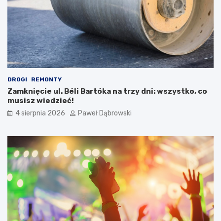
l
e
e
d
ż
u
y
k
p
a
a
c
m
j
i
a
DROGI
REMONTY
ę
w
Zamknięcie ul. Béli Bartóka na trzy dni: wszystko, co
t
j
musisz wiedzieć!
a
.
ć
a
4 sierpnia 2026
Paweł Dąbrowski
?
n
g
i
e
l
s
k
i
m
d
l