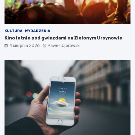
a
d
z
i
e
c
KULTURA
WYDARZENIA
i
Kino letnie pod gwiazdami na Zielonym Ursynowie
i
4 sierpnia 2026
Paweł Dąbrowski
m
ł
o
d
z
i
e
ż
y