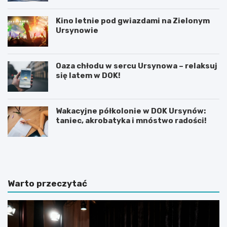
Kino letnie pod gwiazdami na Zielonym
Ursynowie
Oaza chłodu w sercu Ursynowa – relaksuj
się latem w DOK!
Wakacyjne półkolonie w DOK Ursynów:
taniec, akrobatyka i mnóstwo radości!
P
T
r
h
a
a
c
m
a
e
Warto przeczytać
d
s
y
B
p
r
l
i
o
t