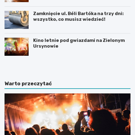
Zamknięcie ul. Béli Bartóka na trzy dni:
wszystko, co musisz wiedzieć!
Kino letnie pod gwiazdami na Zielonym
Ursynowie
P
T
r
h
a
a
c
m
a
e
Warto przeczytać
d
s
y
B
p
r
l
i
o
t
m
i
o
s
w
h
a
S
z
c