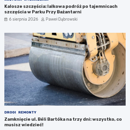
c
Kalosze szczęścia: lalkowa podróż po tajemnicach
i
szczęścia w Parku Przy Bażantarni
i
6 sierpnia 2026
Paweł Dąbrowski
m
ł
o
d
z
i
e
ż
y
DROGI
REMONTY
Zamknięcie ul. Béli Bartóka na trzy dni: wszystko, co
musisz wiedzieć!