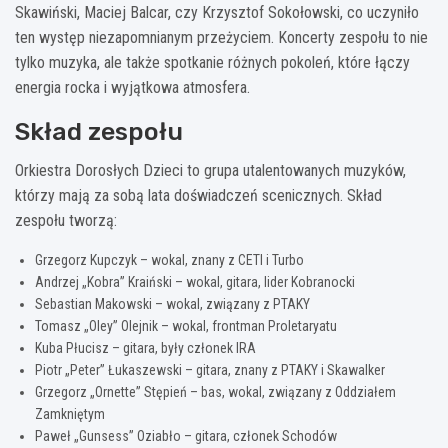
Skawiński, Maciej Balcar, czy Krzysztof Sokołowski, co uczyniło
ten występ niezapomnianym przeżyciem. Koncerty zespołu to nie
tylko muzyka, ale także spotkanie różnych pokoleń, które łączy
energia rocka i wyjątkowa atmosfera.
Skład zespołu
Orkiestra Dorosłych Dzieci to grupa utalentowanych muzyków,
którzy mają za sobą lata doświadczeń scenicznych. Skład
zespołu tworzą:
Grzegorz Kupczyk – wokal, znany z CETI i Turbo
Andrzej „Kobra” Kraiński – wokal, gitara, lider Kobranocki
Sebastian Makowski – wokal, związany z PTAKY
Tomasz „Oley” Olejnik – wokal, frontman Proletaryatu
Kuba Płucisz – gitara, były członek IRA
Piotr „Peter” Łukaszewski – gitara, znany z PTAKY i Skawalker
Grzegorz „Ornette” Stępień – bas, wokal, związany z Oddziałem
Zamkniętym
Paweł „Gunsess” Oziabło – gitara, członek Schodów