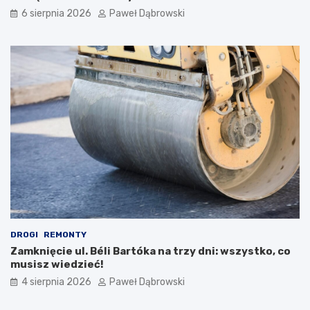
i
i
6 sierpnia 2026
Paweł Dąbrowski
a
b
–
r
o
y
c
t
z
y
y
j
m
s
n
k
a
a
l
e
e
d
ż
u
y
k
p
a
a
c
m
j
i
a
DROGI
REMONTY
ę
w
Zamknięcie ul. Béli Bartóka na trzy dni: wszystko, co
t
j
musisz wiedzieć!
a
.
ć
a
4 sierpnia 2026
Paweł Dąbrowski
?
n
g