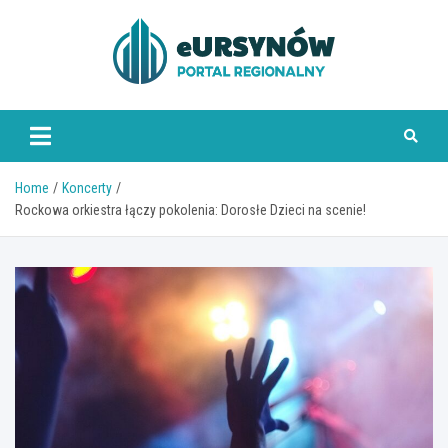
Skip
to
content
Home
Koncerty
Rockowa orkiestra łączy pokolenia: Dorosłe Dzieci na scenie!