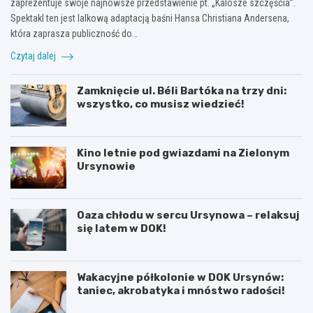
zaprezentuje swoje najnowsze przedstawienie pt. „Kalosze szczęścia”.
Spektakl ten jest lalkową adaptacją baśni Hansa Christiana Andersena,
która zaprasza publiczność do…
Czytaj dalej
Zamknięcie ul. Béli Bartóka na trzy dni:
wszystko, co musisz wiedzieć!
Kino letnie pod gwiazdami na Zielonym
Ursynowie
Oaza chłodu w sercu Ursynowa – relaksuj
się latem w DOK!
Wakacyjne półkolonie w DOK Ursynów:
taniec, akrobatyka i mnóstwo radości!
P
T