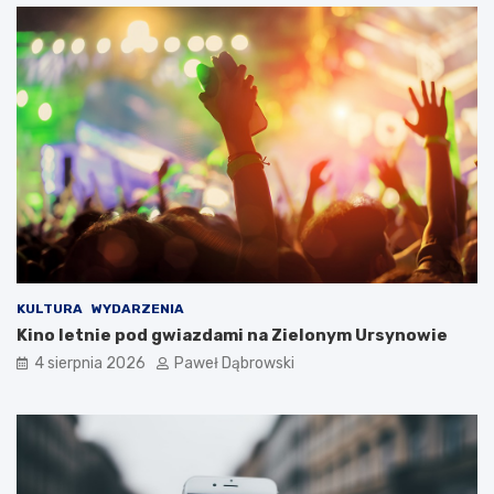
i
e
l
s
k
i
m
d
l
a
d
z
i
e
c
KULTURA
WYDARZENIA
i
Kino letnie pod gwiazdami na Zielonym Ursynowie
i
4 sierpnia 2026
Paweł Dąbrowski
m
ł
o
d
z
i