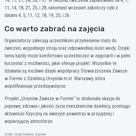
14, 17, 21, 24, 28, i 31. W sierpniu ćwiczenia zaplanowano na 4, 7,
11, 14, 18, 21, 25, i 28, natomiast wrzesień zakończy cykl z
datami 4, 5, 11, 12, 18, 19, 25, i 26.
Co warto zabrać na zajęcia
Organizatorzy zalecają uczestnikom przyniesienie maty do
ćwiczeń, wygodnego stroju oraz odpowiedniej ilości wody. Dzięki
temu każdy może komfortowo uczestniczyć w zajęciach i w pełni
korzystać z możliwości, jakie oferuje projekt. Wszystkie te
działania są możliwe dzięki współpracy Stowarzyszenia Zawsze
w Formie z Dzielnicą Ursynów m.st. Warszawy, która
współfinansuje przedsięwzięcie.
Projekt „Ursynów Zawsze w Formie” to doskonała okazja do
poprawy zdrowia i jakości życia mieszkańców dzielnicy, promując
aktywność fizyczną na świeżym powietrzu w przyjaznej i
wspierającej atmosferze.
Źródło: Urząd Dzielnicy Ursynów