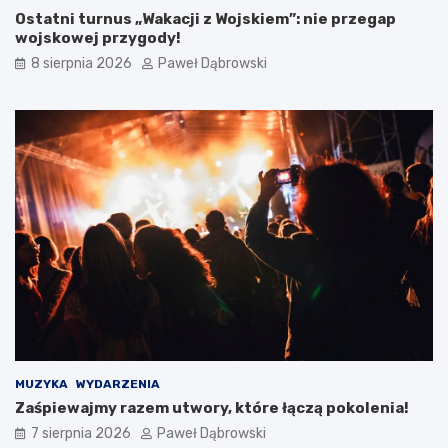
ę
w
Ostatni turnus „Wakacji z Wojskiem”: nie przegap
t
j
wojskowej przygody!
a
.
ć
a
8 sierpnia 2026
Paweł Dąbrowski
?
n
g
i
e
l
s
k
i
m
d
l
a
d
z
i
e
c
MUZYKA
WYDARZENIA
i
Zaśpiewajmy razem utwory, które łączą pokolenia!
i
7 sierpnia 2026
Paweł Dąbrowski
m