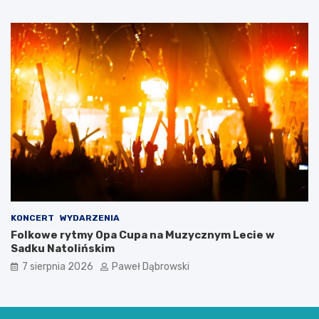
ł
o
d
z
i
e
ż
y
KONCERT
WYDARZENIA
Folkowe rytmy Opa Cupa na Muzycznym Lecie w
Sadku Natolińskim
7 sierpnia 2026
Paweł Dąbrowski