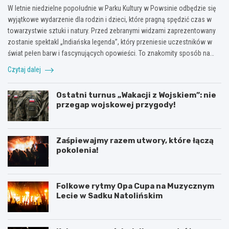
W letnie niedzielne popołudnie w Parku Kultury w Powsinie odbędzie się
wyjątkowe wydarzenie dla rodzin i dzieci, które pragną spędzić czas w
towarzystwie sztuki i natury. Przed zebranymi widzami zaprezentowany
zostanie spektakl „Indiańska legenda”, który przeniesie uczestników w
świat pełen barw i fascynujących opowieści. To znakomity sposób na…
Czytaj dalej
Ostatni turnus „Wakacji z Wojskiem”: nie
przegap wojskowej przygody!
Zaśpiewajmy razem utwory, które łączą
pokolenia!
Folkowe rytmy Opa Cupa na Muzycznym
Lecie w Sadku Natolińskim