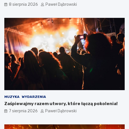
ć
a
8 sierpnia 2026
Paweł Dąbrowski
?
n
g
i
e
l
s
k
i
m
d
l
a
d
z
i
e
c
MUZYKA
WYDARZENIA
i
Zaśpiewajmy razem utwory, które łączą pokolenia!
i
7 sierpnia 2026
Paweł Dąbrowski
m
ł
o