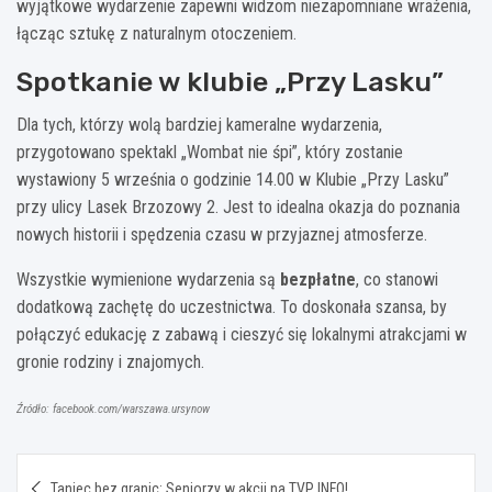
wyjątkowe wydarzenie zapewni widzom niezapomniane wrażenia,
łącząc sztukę z naturalnym otoczeniem.
Spotkanie w klubie „Przy Lasku”
Dla tych, którzy wolą bardziej kameralne wydarzenia,
przygotowano spektakl „Wombat nie śpi”, który zostanie
wystawiony 5 września o godzinie 14.00 w Klubie „Przy Lasku”
przy ulicy Lasek Brzozowy 2. Jest to idealna okazja do poznania
nowych historii i spędzenia czasu w przyjaznej atmosferze.
Wszystkie wymienione wydarzenia są
bezpłatne
, co stanowi
dodatkową zachętę do uczestnictwa. To doskonała szansa, by
połączyć edukację z zabawą i cieszyć się lokalnymi atrakcjami w
gronie rodziny i znajomych.
Źródło: facebook.com/warszawa.ursynow
Nawigacja
Taniec bez granic: Seniorzy w akcji na TVP INFO!