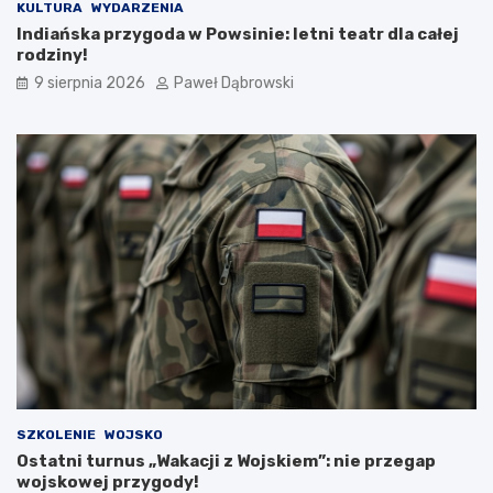
z
z
KULTURA
WYDARZENIA
a
y
Indiańska przygoda w Powsinie: letni teatr dla całej
n
l
rodziny!
i
i
9 sierpnia 2026
Paweł Dąbrowski
a
b
–
r
o
y
c
t
z
y
y
j
m
s
n
k
a
a
l
e
e
d
ż
u
y
k
p
a
a
c
m
j
i
a
SZKOLENIE
WOJSKO
ę
w
Ostatni turnus „Wakacji z Wojskiem”: nie przegap
t
j
wojskowej przygody!
a
.