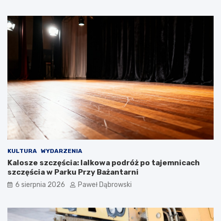
ć
a
?
n
g
i
e
l
s
k
i
m
d
l
a
d
z
i
e
KULTURA
WYDARZENIA
c
Kalosze szczęścia: lalkowa podróż po tajemnicach
i
szczęścia w Parku Przy Bażantarni
i
6 sierpnia 2026
Paweł Dąbrowski
m
ł
o
d