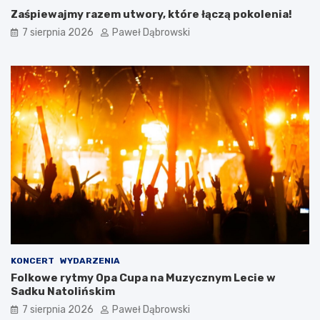
a
y
Zaśpiewajmy razem utwory, które łączą pokolenia!
n
l
7 sierpnia 2026
Paweł Dąbrowski
i
i
a
b
–
r
o
y
c
t
z
y
y
j
m
s
n
k
a
a
l
e
e
d
ż
u
y
k
p
a
a
c
m
j
KONCERT
WYDARZENIA
i
a
Folkowe rytmy Opa Cupa na Muzycznym Lecie w
ę
w
Sadku Natolińskim
t
j
a
.
7 sierpnia 2026
Paweł Dąbrowski