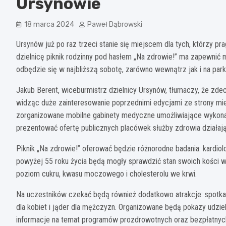
Ursynowie
18 marca 2024
Paweł Dąbrowski
Ursynów już po raz trzeci stanie się miejscem dla tych, którzy 
dzielnicę piknik rodzinny pod hasłem „Na zdrowie!” ma zapewnić
odbędzie się w najbliższą sobotę, zarówno wewnątrz jak i na park
Jakub Berent, wiceburmistrz dzielnicy Ursynów, tłumaczy, że zdec
widząc duże zainteresowanie poprzednimi edycjami ze strony mi
zorganizowane mobilne gabinety medyczne umożliwiające wykonan
prezentować ofertę publicznych placówek służby zdrowia działaj
Piknik „Na zdrowie!” oferować będzie różnorodne badania: kardiol
powyżej 55 roku życia będą mogły sprawdzić stan swoich kości 
poziom cukru, kwasu moczowego i cholesterolu we krwi.
Na uczestników czekać będą również dodatkowo atrakcje: spotkani
dla kobiet i jąder dla mężczyzn. Organizowane będą pokazy udzi
informacje na temat programów prozdrowotnych oraz bezpłatnyc