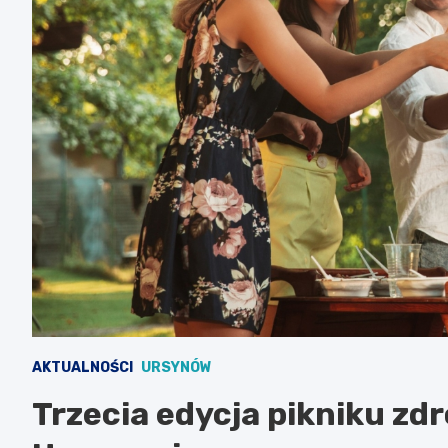
AKTUALNOŚCI
URSYNÓW
Trzecia edycja pikniku zd