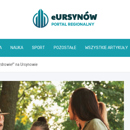
A
NAUKA
SPORT
POZOSTAŁE
WSZYSTKIE ARTYKUŁY
zdrowie!” na Ursynowie