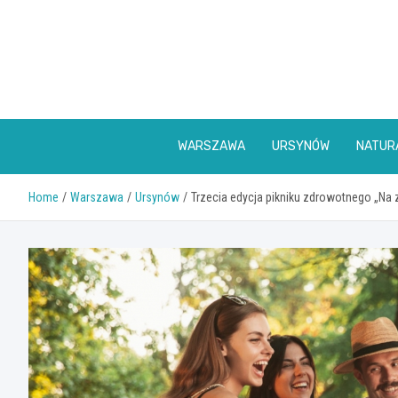
Skip
to
content
WARSZAWA
URSYNÓW
NATUR
Home
Warszawa
Ursynów
Trzecia edycja pikniku zdrowotnego „Na 