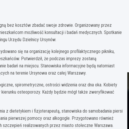
pragną bez kosztów zbadać swoje zdrowie. Organizowany przez
 mieszkańcom możliwość konsultacji i badań medycznych. Spotkanie
ingu Urzędu Dzielnicy Ursynów.
ydowano się na organizację kolejnego profilaktycznego pikniku,
eszkańców. Potwierdził, że podczas imprezy zostaną
ie badań na miejscu. Stanowiska informacyjne będą natomiast
ących na terenie Ursynowa oraz całej Warszawy.
ogiczne, spirometryczne, ostrości widzenia oraz dna oka. Kobiety
w kierunku osteoporozy. Każdy będzie mógł także zweryfikować
a z dietetykiem i fizjoterapeutą, stanowiska do samobadania piersi
elania pierwszej pomocy oraz alkogogle. Przygotowano również
h szczepień realizowanych przez miasto stołeczne Warszawa.