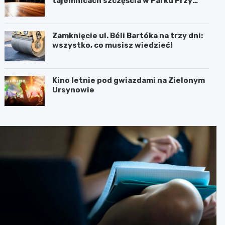
tajemnicach szczęścia w Parku Przy
Bażantarni
Zamknięcie ul. Béli Bartóka na trzy dni:
wszystko, co musisz wiedzieć!
Kino letnie pod gwiazdami na Zielonym
Ursynowie