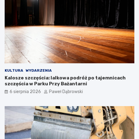
l
s
k
i
m
d
l
a
d
z
i
e
KULTURA
WYDARZENIA
c
Kalosze szczęścia: lalkowa podróż po tajemnicach
i
szczęścia w Parku Przy Bażantarni
i
6 sierpnia 2026
Paweł Dąbrowski
m
ł
o
d
z
i
e
ż