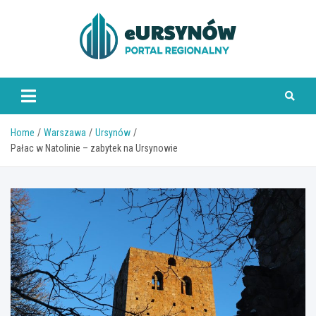
Skip
to
content
Home
Warszawa
Ursynów
Pałac w Natolinie – zabytek na Ursynowie