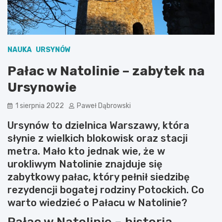
NAUKA
URSYNÓW
Pałac w Natolinie – zabytek na
Ursynowie
1 sierpnia 2022
Paweł Dąbrowski
Ursynów to dzielnica Warszawy, która
słynie z wielkich blokowisk oraz stacji
metra. Mało kto jednak wie, że w
urokliwym Natolinie znajduje się
zabytkowy pałac, który pełnił siedzibę
rezydencji bogatej rodziny Potockich. Co
warto wiedzieć o Pałacu w Natolinie?
Pałac w Natolinie – historia