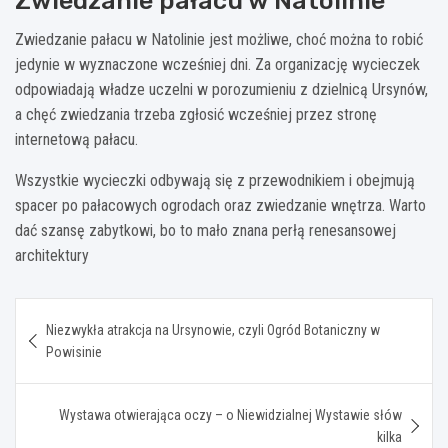
Zwiedzanie pałacu w Natolinie
Zwiedzanie pałacu w Natolinie jest możliwe, choć można to robić
jedynie w wyznaczone wcześniej dni. Za organizację wycieczek
odpowiadają władze uczelni w porozumieniu z dzielnicą Ursynów,
a chęć zwiedzania trzeba zgłosić wcześniej przez stronę
internetową pałacu.
Wszystkie wycieczki odbywają się z przewodnikiem i obejmują
spacer po pałacowych ogrodach oraz zwiedzanie wnętrza. Warto
dać szansę zabytkowi, bo to mało znana perłą renesansowej
architektury
Nawigacja
Niezwykła atrakcja na Ursynowie, czyli Ogród Botaniczny w
wpisu
Powisinie
Wystawa otwierająca oczy – o Niewidzialnej Wystawie słów
kilka