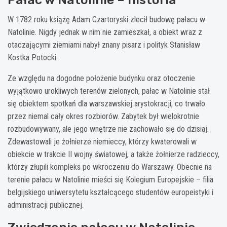
W 1782 roku książę Adam Czartoryski zlecił budowę pałacu w
Natolinie. Nigdy jednak w nim nie zamieszkał, a obiekt wraz z
otaczającymi ziemiami nabył znany pisarz i polityk Stanisław
Kostka Potocki.
Ze względu na dogodne położenie budynku oraz otoczenie
wyjątkowo urokliwych terenów zielonych, pałac w Natolinie stał
się obiektem spotkań dla warszawskiej arystokracji, co trwało
przez niemal cały okres rozbiorów. Zabytek był wielokrotnie
rozbudowywany, ale jego wnętrze nie zachowało się do dzisiaj.
Zdewastowali je żołnierze niemieccy, którzy kwaterowali w
obiekcie w trakcie II wojny światowej, a także żołnierze radzieccy,
którzy złupili kompleks po wkroczeniu do Warszawy. Obecnie na
terenie pałacu w Natolinie mieści się Kolegium Europejskie – filia
belgijskiego uniwersytetu kształcącego studentów europeistyki i
administracji publicznej.