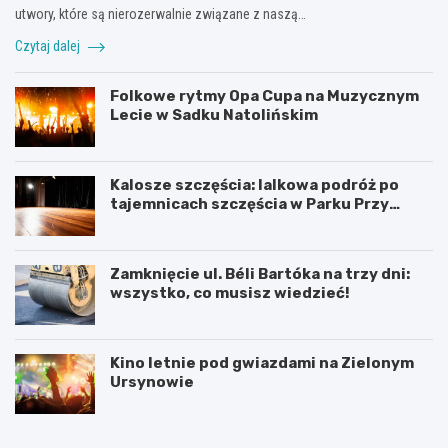
utwory, które są nierozerwalnie związane z naszą…
Czytaj dalej
Folkowe rytmy Opa Cupa na Muzycznym
Lecie w Sadku Natolińskim
Kalosze szczęścia: lalkowa podróż po
tajemnicach szczęścia w Parku Przy
Bażantarni
Zamknięcie ul. Béli Bartóka na trzy dni:
wszystko, co musisz wiedzieć!
Kino letnie pod gwiazdami na Zielonym
Ursynowie
P
T
r
h