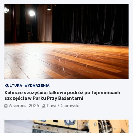
p
r
l
i
o
t
m
i
o
s
w
h
a
S
z
c
z
h
a
o
r
o
z
l
ą
–
d
c
z
z
KULTURA
WYDARZENIA
a
y
Kalosze szczęścia: lalkowa podróż po tajemnicach
n
l
szczęścia w Parku Przy Bażantarni
i
i
6 sierpnia 2026
Paweł Dąbrowski
a
b
–
r
o
y
c
t
z
y