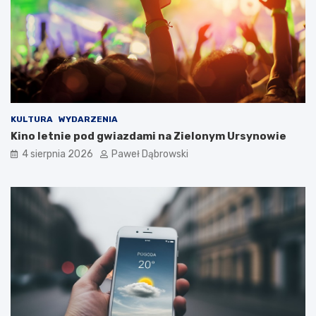
m
d
l
a
d
z
i
e
c
KULTURA
WYDARZENIA
i
Kino letnie pod gwiazdami na Zielonym Ursynowie
i
4 sierpnia 2026
Paweł Dąbrowski
m
ł
o
d
z
i
e
ż
y