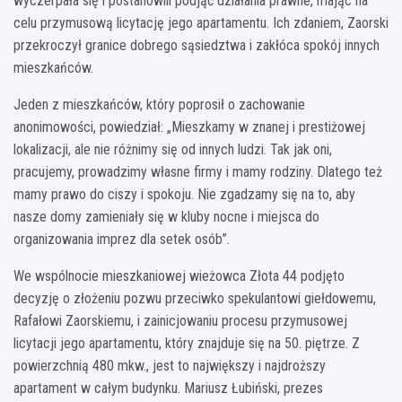
wyczerpała się i postanowili podjąć działania prawne, mając na
celu przymusową licytację jego apartamentu. Ich zdaniem, Zaorski
przekroczył granice dobrego sąsiedztwa i zakłóca spokój innych
mieszkańców.
Jeden z mieszkańców, który poprosił o zachowanie
anonimowości, powiedział: „Mieszkamy w znanej i prestiżowej
lokalizacji, ale nie różnimy się od innych ludzi. Tak jak oni,
pracujemy, prowadzimy własne firmy i mamy rodziny. Dlatego też
mamy prawo do ciszy i spokoju. Nie zgadzamy się na to, aby
nasze domy zamieniały się w kluby nocne i miejsca do
organizowania imprez dla setek osób”.
We wspólnocie mieszkaniowej wieżowca Złota 44 podjęto
decyzję o złożeniu pozwu przeciwko spekulantowi giełdowemu,
Rafałowi Zaorskiemu, i zainicjowaniu procesu przymusowej
licytacji jego apartamentu, który znajduje się na 50. piętrze. Z
powierzchnią 480 mkw., jest to największy i najdroższy
apartament w całym budynku. Mariusz Łubiński, prezes