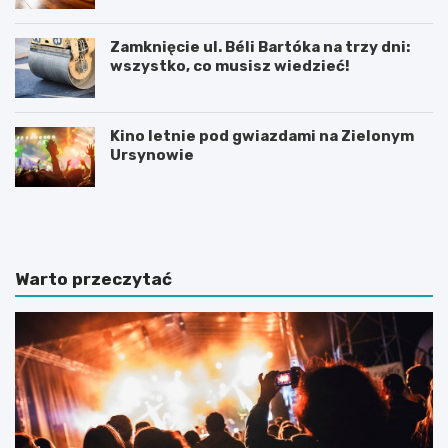
Zamknięcie ul. Béli Bartóka na trzy dni:
wszystko, co musisz wiedzieć!
Kino letnie pod gwiazdami na Zielonym
Ursynowie
P
T
r
h
a
a
c
m
a
e
Warto przeczytać
d
s
y
B
p
r
l
i
o
t
m
i
o
s
w
h
a
S