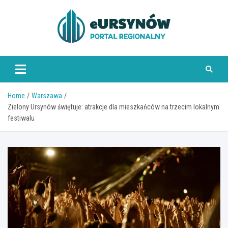
Skip
to
content
Home
Warszawa
Zielony Ursynów świętuje: atrakcje dla mieszkańców na trzecim lokalnym
festiwalu