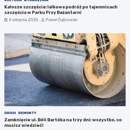
KULTURA
WYDARZENIA
c
Kalosze szczęścia: lalkowa podróż po tajemnicach
i
szczęścia w Parku Przy Bażantarni
i
6 sierpnia 2026
Paweł Dąbrowski
m
ł
o
d
z
i
e
ż
y
DROGI
REMONTY
Zamknięcie ul. Béli Bartóka na trzy dni: wszystko, co
musisz wiedzieć!