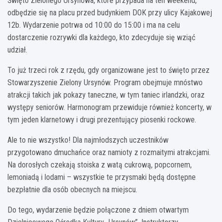
Święto Zielonego Ursynowa, które przypada na ten weekend,
odbędzie się na placu przed budynkiem DOK przy ulicy Kajakowej
12b. Wydarzenie potrwa od 10:00 do 15:00 i ma na celu
dostarczenie rozrywki dla każdego, kto zdecyduje się wziąć
udział.
To już trzeci rok z rzędu, gdy organizowane jest to święto przez
Stowarzyszenie Zielony Ursynów. Program obejmuje mnóstwo
atrakcji takich jak pokazy taneczne, w tym taniec irlandzki, oraz
występy seniorów. Harmonogram przewiduje również koncerty, w
tym jeden klarnetowy i drugi prezentujący piosenki rockowe.
Ale to nie wszystko! Dla najmłodszych uczestników
przygotowano dmuchańce oraz namioty z rozmaitymi atrakcjami.
Na dorosłych czekają stoiska z watą cukrową, popcornem,
lemoniadą i lodami – wszystkie te przysmaki będą dostępne
bezpłatnie dla osób obecnych na miejscu.
Do tego, wydarzenie będzie połączone z dniem otwartym